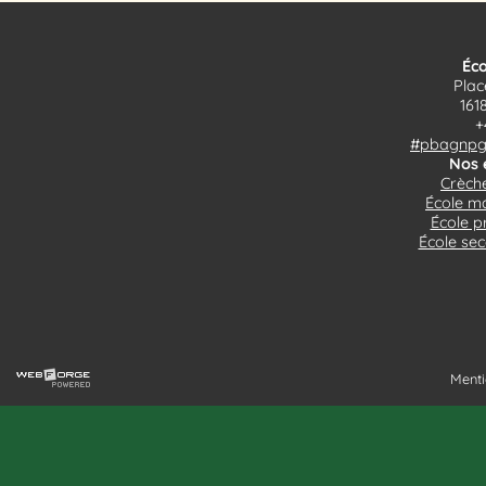
Éco
Plac
161
+
#pbagnpg$
Nos 
Crèche
École ma
École p
École sec
Menti