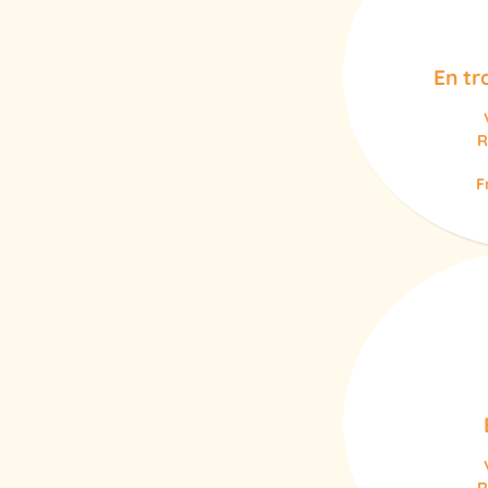
En tr
R
F