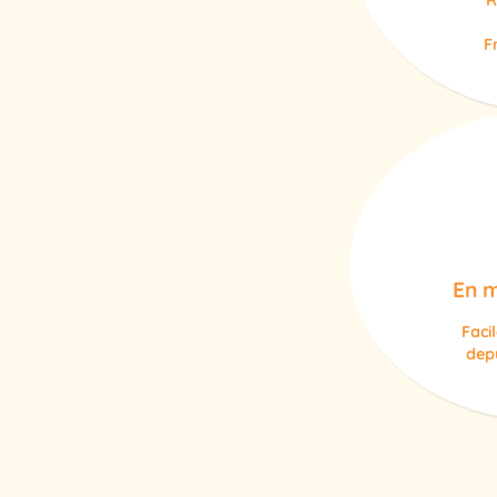
R
F
En m
Faci
depu