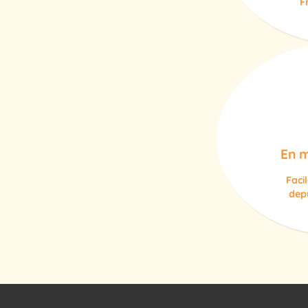
F
En m
Faci
depu