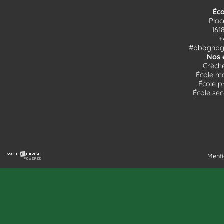
Éco
Plac
161
+
#pbagnpg$
Nos 
Crèche
École ma
École p
École sec
Menti