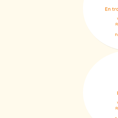
En tr
R
F
R