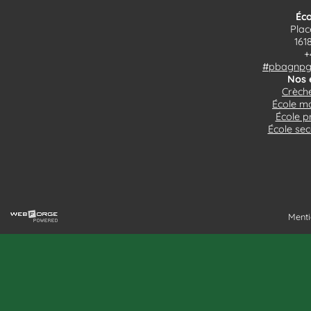
Éco
Plac
161
+
#pbagnpg$
Nos 
Crèche
École ma
École p
École sec
Menti