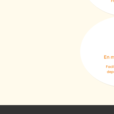
F
En m
Faci
depu