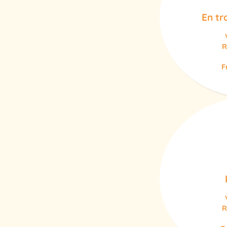
En tr
R
F
R