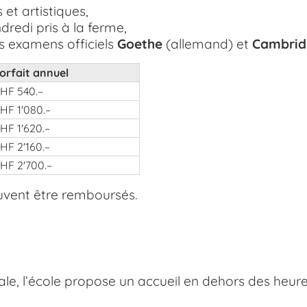
s et artistiques,
redi pris à la ferme,
s examens officiels
Goethe
(allemand) et
Cambrid
orfait annuel
HF 540.–
HF 1'080.–
HF 1'620.–
HF 2'160.–
HF 2'700.–
vent être remboursés.
iale, l’école propose un accueil en dehors des heure