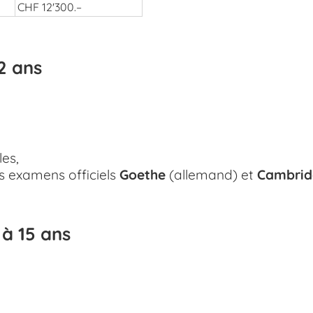
CHF 12'300.–
2 ans
les,
s examens officiels
Goethe
(allemand) et
Cambrid
 à 15 ans