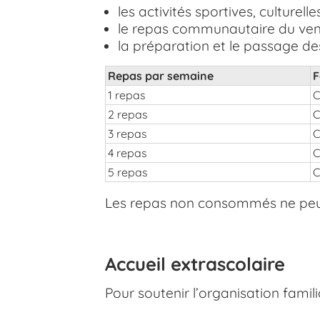
les activités sportives, culturelle
le repas communautaire du vend
la préparation et le passage de
Repas par semaine
F
1 repas
C
2 repas
C
3 repas
C
4 repas
C
5 repas
C
Les repas non consommés ne peu
Accueil extrascolaire
Pour soutenir l’organisation famil