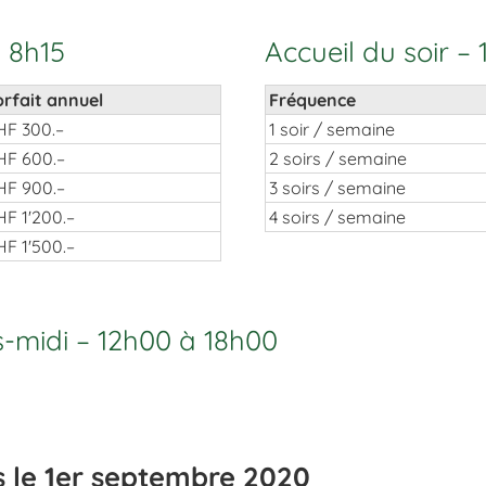
 8h15
Accueil du soir –
orfait annuel
Fréquence
HF 300.–
1 soir / semaine
HF 600.–
2 soirs / semaine
HF 900.–
3 soirs / semaine
HF 1'200.–
4 soirs / semaine
HF 1'500.–
s-midi – 12h00 à 18h00
s le 1er septembre 2020