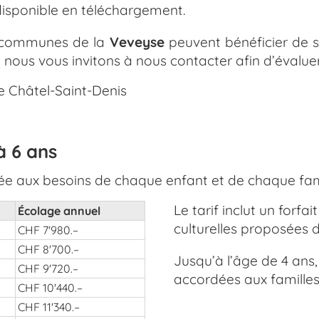
t disponible en téléchargement.
es communes de la
Veveyse
peuvent bénéficier de 
 nous vous invitons à nous contacter afin d’évaluer 
de Châtel-Saint-Denis
à 6 ans
ée aux besoins de chaque enfant et de chaque fami
Le tarif inclut un forfai
Écolage annuel
culturelles proposées d
CHF 7'980.–
CHF 8'700.–
Jusqu’à l’âge de 4 ans
CHF 9'720.–
accordées aux familles
CHF 10'440.–
CHF 11'340.–