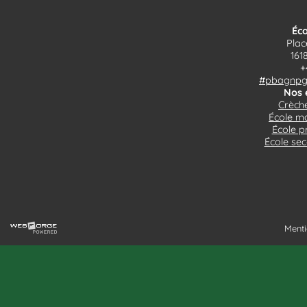
Éco
Plac
161
+
#pbagnpg$
Nos 
Crèche
École ma
École p
École sec
Menti