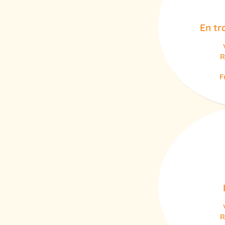
En tr
R
F
R