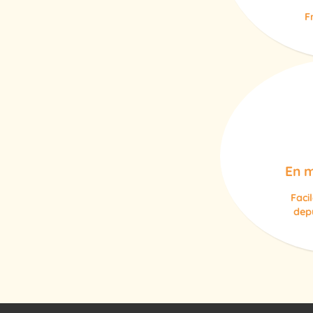
F
En m
Faci
depu