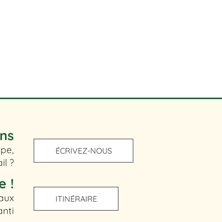
ons
ipe,
ÉCRIVEZ-NOUS
il ?
e !
 aux
ITINÉRAIRE
anti