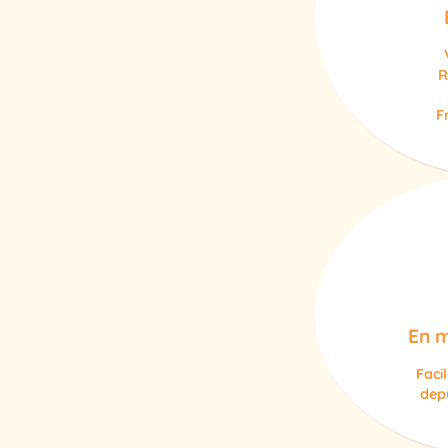
R
F
En m
Faci
depu