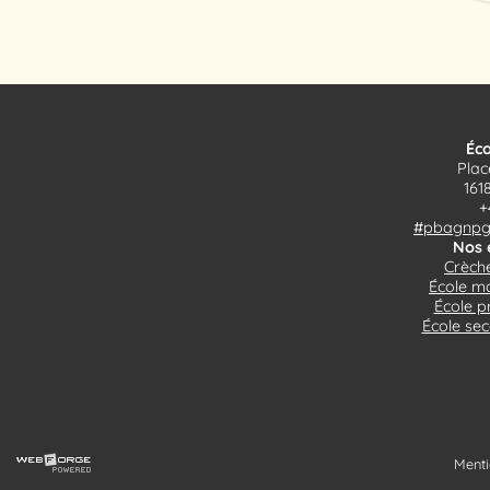
Éco
Plac
161
+
#pbagnpg$
Nos 
Crèche
École ma
École p
École sec
Menti