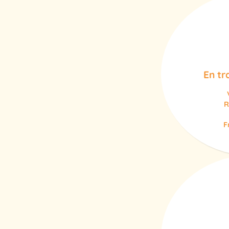
En tr
R
F