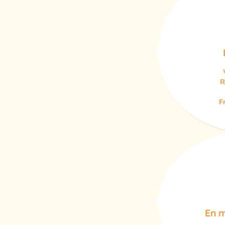
R
F
En m