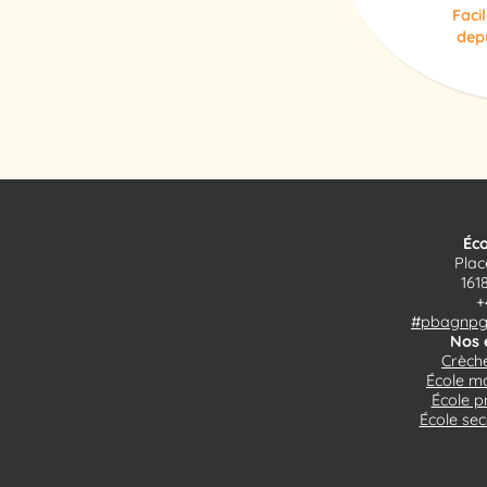
Faci
depu
Éco
Plac
161
+
#pbagnpg$
Nos 
Crèche
École ma
École p
École sec