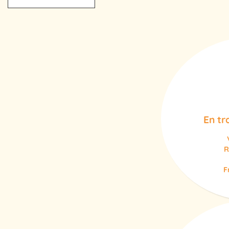
En tr
R
F